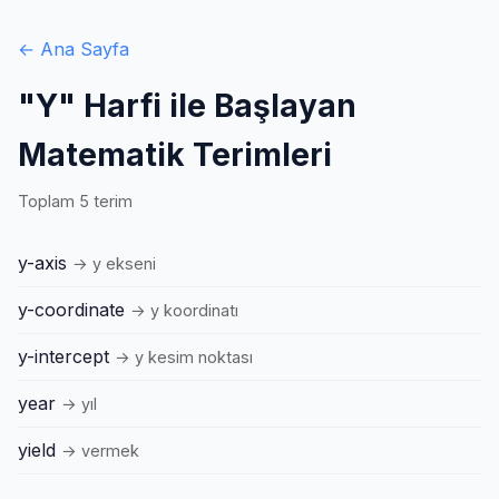
← Ana Sayfa
"Y" Harfi ile Başlayan
Matematik Terimleri
Toplam 5 terim
y-axis
→ y ekseni
y-coordinate
→ y koordinatı
y-intercept
→ y kesim noktası
year
→ yıl
yield
→ vermek