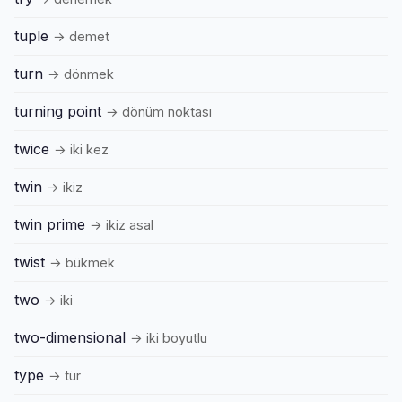
tuple
→ demet
turn
→ dönmek
turning point
→ dönüm noktası
twice
→ iki kez
twin
→ ikiz
twin prime
→ ikiz asal
twist
→ bükmek
two
→ iki
two-dimensional
→ iki boyutlu
type
→ tür