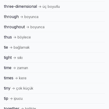
three-dimensional
→ üç boyutlu
through
→ boyunca
throughout
→ boyunca
thus
→ böylece
tie
→ bağlamak
tight
→ sıkı
time
→ zaman
times
→ kere
tiny
→ çok küçük
tip
→ ipucu
together
→ birlikte