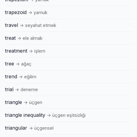
trapezoid
→ yamuk
travel
→ seyahat etmek
treat
→ ele almak
treatment
→ işlem
tree
→ ağaç
trend
→ eğilim
trial
→ deneme
triangle
→ üçgen
triangle inequality
→ üçgen eşitsizliği
triangular
→ üçgensel