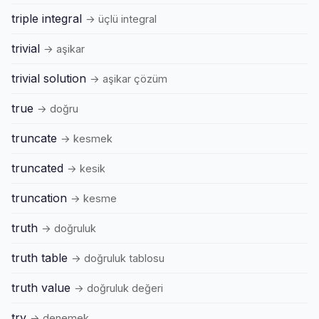
triple integral
→ üçlü integral
trivial
→ aşikar
trivial solution
→ aşikar çözüm
true
→ doğru
truncate
→ kesmek
truncated
→ kesik
truncation
→ kesme
truth
→ doğruluk
truth table
→ doğruluk tablosu
truth value
→ doğruluk değeri
try
→ denemek