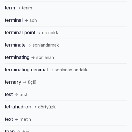
term
→ terim
terminal
→ son
terminal point
→ uç nokta
terminate
→ sonlandırmak
terminating
→ sonlanan
terminating decimal
→ sonlanan ondalık
ternary
→ üçlü
test
→ test
tetrahedron
→ dörtyüzlü
text
→ metin
than
→ den