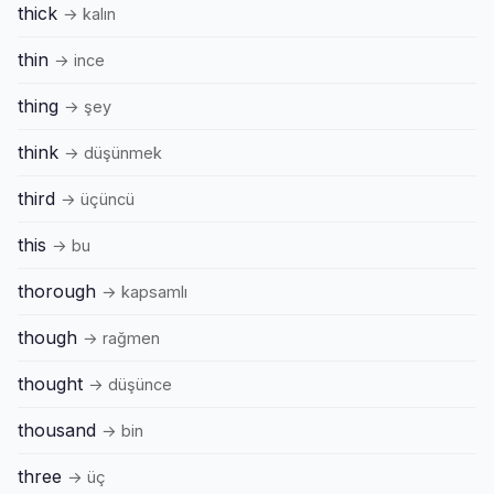
thick
→ kalın
thin
→ ince
thing
→ şey
think
→ düşünmek
third
→ üçüncü
this
→ bu
thorough
→ kapsamlı
though
→ rağmen
thought
→ düşünce
thousand
→ bin
three
→ üç