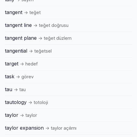
tangent
→ teğet
tangent line
→ teğet doğrusu
tangent plane
→ teğet düzlem
tangential
→ teğetsel
target
→ hedef
task
→ görev
tau
→ tau
tautology
→ totoloji
taylor
→ taylor
taylor expansion
→ taylor açılımı