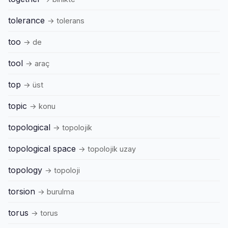
tolerance
→ tolerans
too
→ de
tool
→ araç
top
→ üst
topic
→ konu
topological
→ topolojik
topological space
→ topolojik uzay
topology
→ topoloji
torsion
→ burulma
torus
→ torus