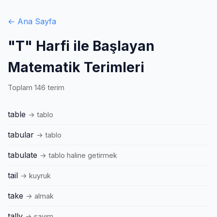
← Ana Sayfa
"T" Harfi ile Başlayan
Matematik Terimleri
Toplam 146 terim
table
→ tablo
tabular
→ tablo
tabulate
→ tablo haline getirmek
tail
→ kuyruk
take
→ almak
tally
→ sayım