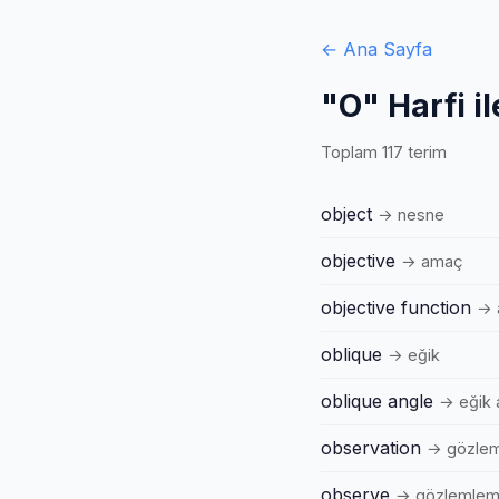
← Ana Sayfa
"O" Harfi i
Toplam 117 terim
object
→ nesne
objective
→ amaç
objective function
→ 
oblique
→ eğik
oblique angle
→ eğik 
observation
→ gözle
observe
→ gözlemle