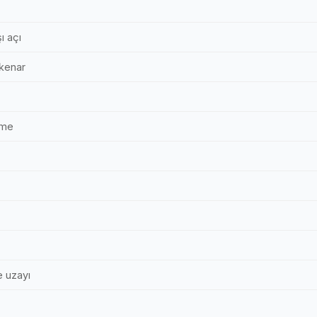
ı açı
 kenar
eme
 uzayı