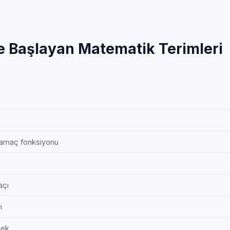
le Başlayan Matematik Terimleri
amaç fonksiyonu
açı
m
mek