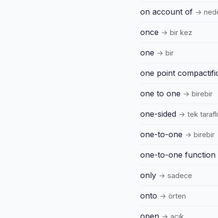
on account of
→ nede
once
→ bir kez
one
→ bir
one point compactifi
one to one
→ birebir
one-sided
→ tek taraflı
one-to-one
→ birebir
one-to-one function
only
→ sadece
onto
→ örten
open
→ açık