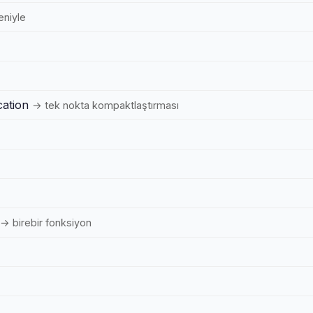
niyle
cation
→ tek nokta kompaktlaştırması
→ birebir fonksiyon