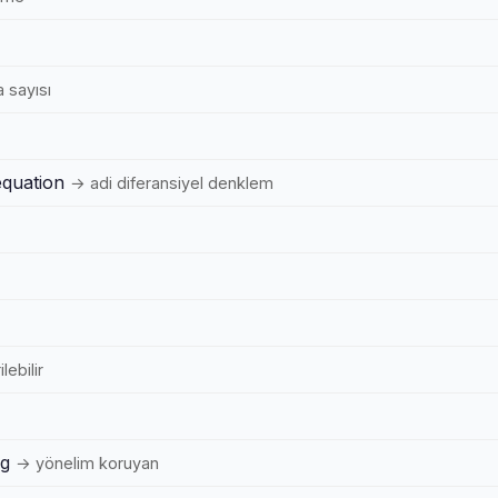
a sayısı
equation
→ adi diferansiyel denklem
lebilir
ng
→ yönelim koruyan