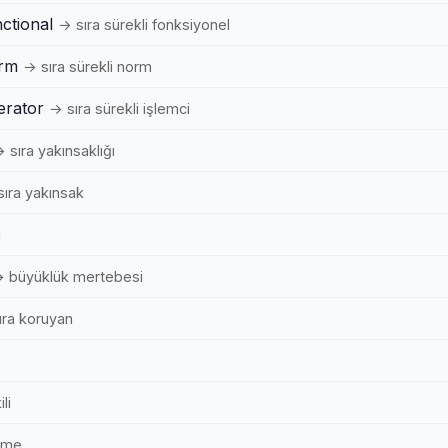
ctional
→ sıra sürekli fonksiyonel
orm
→ sıra sürekli norm
erator
→ sıra sürekli işlemci
 sıra yakınsaklığı
ıra yakınsak
i
 büyüklük mertebesi
ıra koruyan
ili
küme