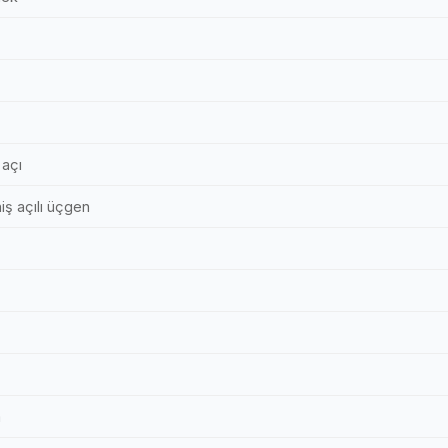
 açı
ş açılı üçgen
m