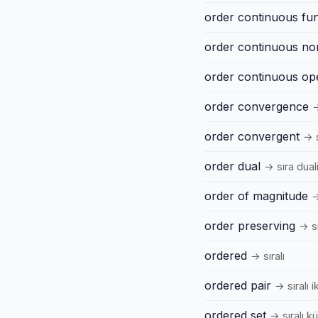
order continuous fun
order continuous n
order continuous op
order convergence
→
order convergent
→ s
order dual
→ sıra dual
order of magnitude
→
order preserving
→ s
ordered
→ sıralı
ordered pair
→ sıralı ik
ordered set
→ sıralı 