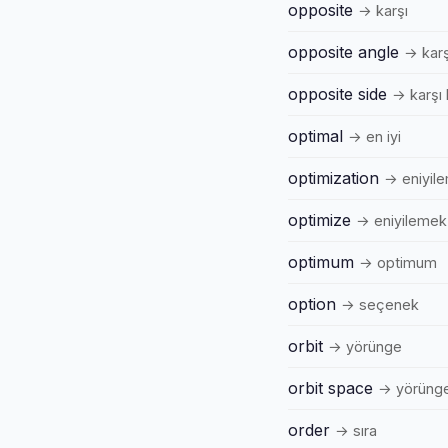
opposite
→ karşı
opposite angle
→ karş
opposite side
→ karşı
optimal
→ en iyi
optimization
→ eniyil
optimize
→ eniyilemek
optimum
→ optimum
option
→ seçenek
orbit
→ yörünge
orbit space
→ yörünge
order
→ sıra