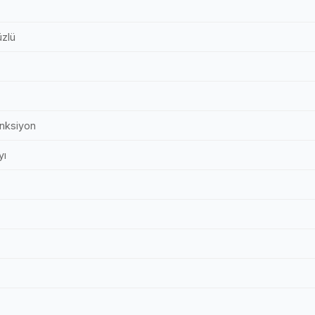
zlü
nksiyon
yı