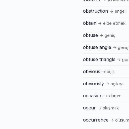
obstruction
→ engel
obtain
→ elde etmek
obtuse
→ geniş
obtuse angle
→ geniş
obtuse triangle
→ geni
obvious
→ açık
obviously
→ açıkça
occasion
→ durum
occur
→ oluşmak
occurrence
→ oluşu