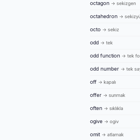
octagon
→ sekizgen
octahedron
→ sekizyü
octo
→ sekiz
odd
→ tek
odd function
→ tek fo
odd number
→ tek sa
off
→ kapalı
offer
→ sunmak
often
→ sıklıkla
ogive
→ ogiv
omit
→ atlamak