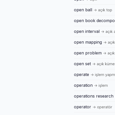
open ball
→ açık top
open book decompos
open interval
→ açık a
open mapping
→ açı
open problem
→ açık
open set
→ açık küme
operate
→ işlem yapm
operation
→ işlem
operations research
operator
→ operatör