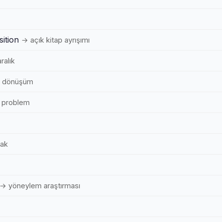
ition
→ açık kitap ayrışımı
ralık
k dönüşüm
 problem
ak
→ yöneylem araştırması