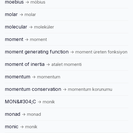
moebius
→ möbius
molar
→ molar
molecular
→ moleküler
moment
→ moment
moment generating function
→ moment üreten fonksiyon
moment of inertia
→ atalet momenti
momentum
→ momentum
momentum conservation
→ momentum korunumu
MON&#304;C
→ monik
monad
→ monad
monic
→ monik