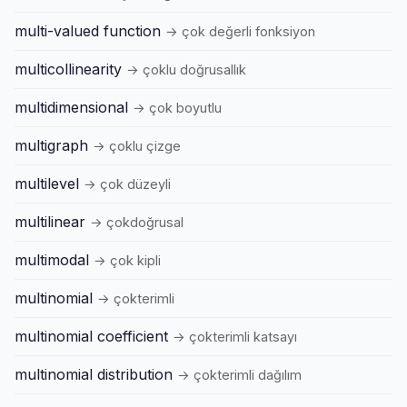
multi-valued function
→ çok değerli fonksiyon
multicollinearity
→ çoklu doğrusallık
multidimensional
→ çok boyutlu
multigraph
→ çoklu çizge
multilevel
→ çok düzeyli
multilinear
→ çokdoğrusal
multimodal
→ çok kipli
multinomial
→ çokterimli
multinomial coefficient
→ çokterimli katsayı
multinomial distribution
→ çokterimli dağılım