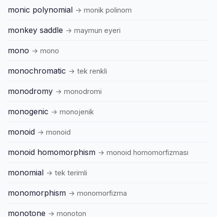
monic polynomial
→ monik polinom
monkey saddle
→ maymun eyeri
mono
→ mono
monochromatic
→ tek renkli
monodromy
→ monodromi
monogenic
→ monojenik
monoid
→ monoid
monoid homomorphism
→ monoid homomorfizması
monomial
→ tek terimli
monomorphism
→ monomorfizma
monotone
→ monoton