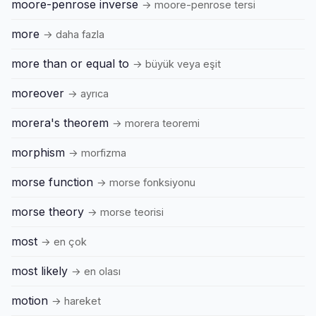
moore-penrose inverse
→ moore-penrose tersi
more
→ daha fazla
more than or equal to
→ büyük veya eşit
moreover
→ ayrıca
morera's theorem
→ morera teoremi
morphism
→ morfizma
morse function
→ morse fonksiyonu
morse theory
→ morse teorisi
most
→ en çok
most likely
→ en olası
motion
→ hareket