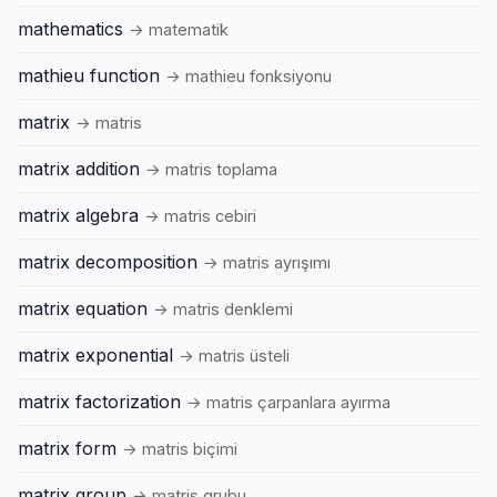
mathematics
→ matematik
mathieu function
→ mathieu fonksiyonu
matrix
→ matris
matrix addition
→ matris toplama
matrix algebra
→ matris cebiri
matrix decomposition
→ matris ayrışımı
matrix equation
→ matris denklemi
matrix exponential
→ matris üsteli
matrix factorization
→ matris çarpanlara ayırma
matrix form
→ matris biçimi
matrix group
→ matris grubu