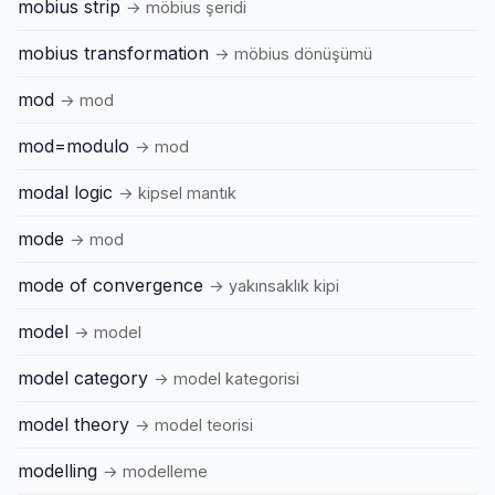
mobius strip
→ möbius şeridi
mobius transformation
→ möbius dönüşümü
mod
→ mod
mod=modulo
→ mod
modal logic
→ kipsel mantık
mode
→ mod
mode of convergence
→ yakınsaklık kipi
model
→ model
model category
→ model kategorisi
model theory
→ model teorisi
modelling
→ modelleme