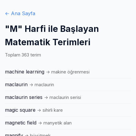
← Ana Sayfa
"M" Harfi ile Başlayan
Matematik Terimleri
Toplam 363 terim
machine learning
→ makine öğrenmesi
maclaurin
→ maclaurin
maclaurin series
→ maclaurin serisi
magic square
→ sihirli kare
magnetic field
→ manyetik alan
magnify
→ büyütmek